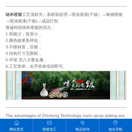
纳米喷镀
工艺流程为：基材前处理→喷涂底漆(干燥）→银镜喷镀
→喷涂面漆(干燥)→成品打包
致诚科技纳米喷镀的优点：
1.耗能少，投资小，
2.颜色效果多样化，
3.不限材质，百镀，
4.结构尺寸无限制，
5.环保 无八大重金属，
6.工艺简单，生手简单培训即可。
The advantages of Zhicheng Technology nano spray plating are
as follows:
1. Low energy consumption and investment,
网站首页
喷镀加工
电话咨询
地址导航